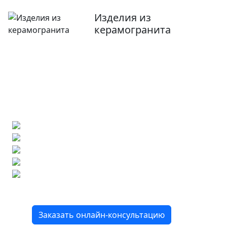
Изделия из
керамогранита
Ищете конкретную плитку?
Позвоните нам и мы поможем ее найти,
либо предложим более выгодные аналоги.
Бесплатный 3D-проект
Демонстрация плитки
по видеозвонку
Подбор аналогов по вашим примерам
Расчет плитки и раскладка
Подбор вариантов под ваш бюджет
8 800 2-501-509
Заказать онлайн-консультацию