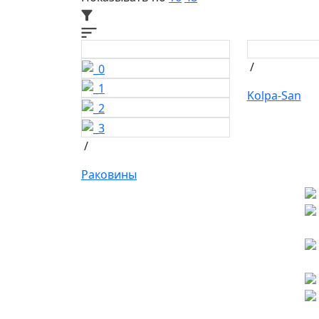
/
Kolpa-San
/
Раковины
Ищете конкретную
плитку?
ви
Позвоните нам и мы поможем ее
найти, либо предложим более
п
выгодные аналоги.
б