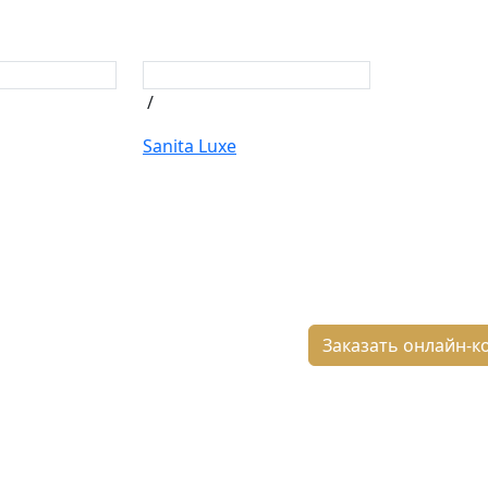
/
Sanita Luxe
8 800 2-5
Бесплатный 3D-проект
Демонстрация плитки
по
деозвонку
Заказать онлайн-к
Подбор аналогов по вашим
римерам
Расчет плитки и раскладка
Подбор вариантов под ваш
юджет