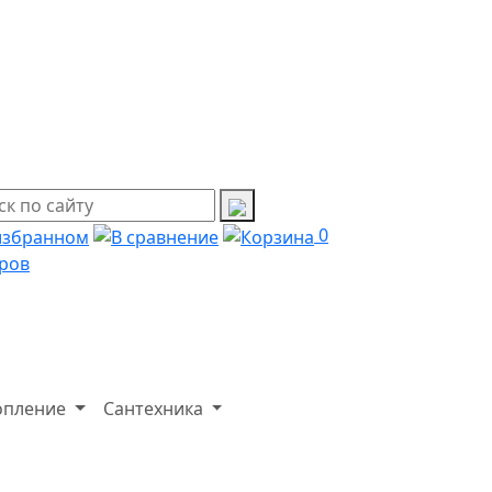
0
ров
опление
Сантехника