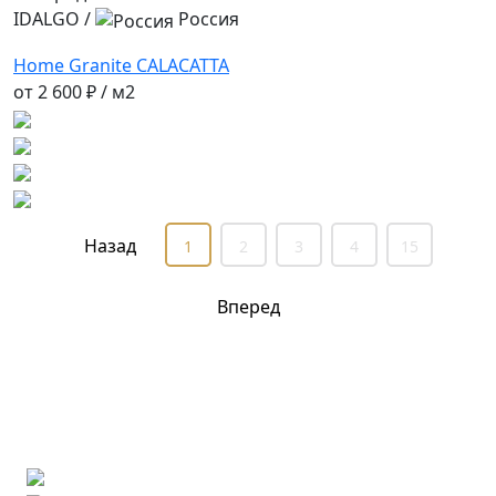
IDALGO
/
Россия
Home Granite CALACATTA
от
2 600 ₽
/ м2
Назад
1
2
3
4
15
Вперед
Ищете конкретную плитку?
Позвоните нам и мы поможем ее найти, либо
предложим более выгодные аналоги.
Бесплатный 3D-проект