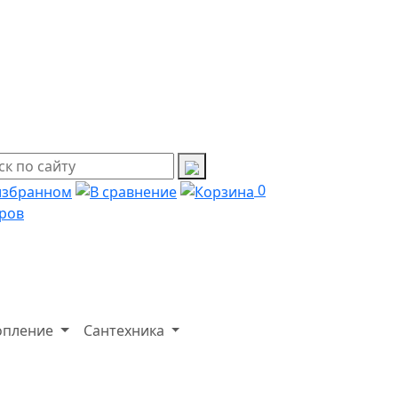
0
ров
опление
Сантехника