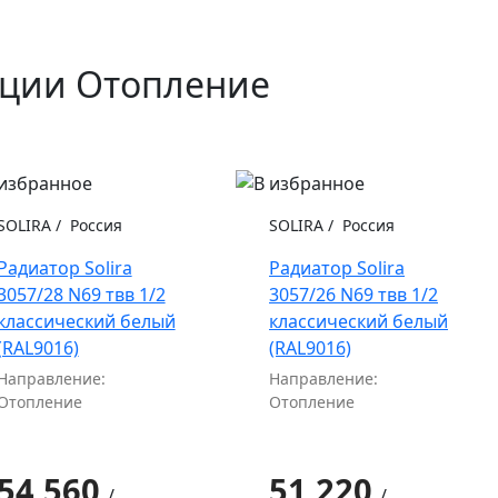
кции Отопление
SOLIRA
/
Россия
SOLIRA
/
Россия
Радиатор Solira
Радиатор Solira
3057/28 N69 твв 1/2
3057/26 N69 твв 1/2
классический белый
классический белый
(RAL9016)
(RAL9016)
Направление:
Направление:
Отопление
Отопление
54 560
51 220
/
/