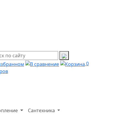
0
ров
опление
Сантехника