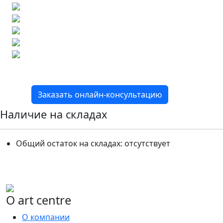
Бесплатный 3D-проект
Демонстрация плитки
по видеозвонку
Подбор аналогов по вашим примерам
Расчет плитки и раскладка
Подбор вариантов под ваш бюджет
8 800 2-501-509
Заказать онлайн-консультацию
Наличие на складах
Общий остаток на складах:
отсутствует
О art centre
О компании