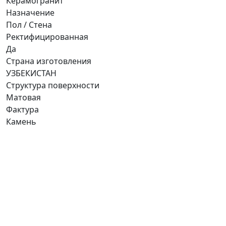
Керамогранит
Назначение
Пол / Стена
Ректифицированная
Да
Страна изготовления
УЗБЕКИСТАН
Структура поверхности
Матовая
Фактура
Камень
Ищете конкретную плитку?
Позвоните нам и мы поможем ее найти,
либо предложим более выгодные аналоги.