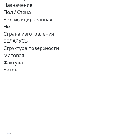
Назначение
Пол / Стена
Ректифицированная
Нет
Страна изготовления
БЕЛАРУСЬ
Структура поверхности
Матовая
Фактура
Бетон
Ищете конкретную плитку?
Позвоните нам и мы поможем ее найти,
либо предложим более выгодные аналоги.