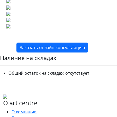
Бесплатный 3D-проект
Демонстрация плитки
по видеозвонку
Подбор аналогов по вашим примерам
Расчет плитки и раскладка
Подбор вариантов под ваш бюджет
8 800 2-501-509
Заказать онлайн-консультацию
Наличие на складах
Общий остаток на складах:
отсутствует
О art centre
О компании