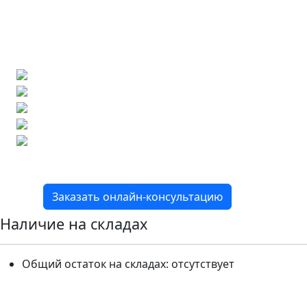
Ищете конкретную плитку?
Позвоните нам и мы поможем ее найти,
либо предложим более выгодные аналоги.
Бесплатный 3D-проект
Демонстрация плитки
по видеозвонку
Подбор аналогов по вашим примерам
Расчет плитки и раскладка
Подбор вариантов под ваш бюджет
8 800 2-501-509
Заказать онлайн-консультацию
Наличие на складах
Общий остаток на складах:
отсутствует