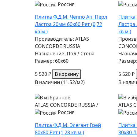
Россия
Плитка Ф.Д.М. Чеппо Ап. Перл
Плитка 
Ластра 20мм 60х60 Рет (0,72
Ластра 
кв.м.)
кв.м.)
Производитель: ATLAS
Произв
CONCORDE RUSSIA
CONCOR
Назначение: Пол / Стена
Назначе
Размер: 60x60
Размер:
5 520 ₽
В корзину
5 520 ₽
В наличии (11.52/
м2
)
В налич
ATLAS CONCORDE RUSSIA
/
ATLAS 
Россия
Плитка Ф.Д.М. Элегант Грей
Плитка 
80х80 Рет (1,28 кв.м.)
80х80 Ла