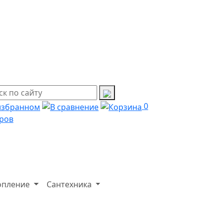
0
ров
опление
Сантехника