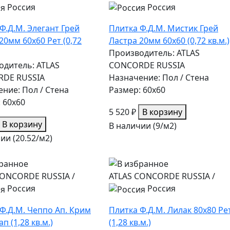
Россия
Россия
Ф.Д.М. Элегант Грей
Плитка Ф.Д.М. Мистик Грей
20мм 60х60 Рет (0,72
Ластра 20мм 60х60 (0,72 кв.м.)
Производитель: ATLAS
одитель: ATLAS
CONCORDE RUSSIA
DE RUSSIA
Назначение: Пол / Стена
ние: Пол / Стена
Размер: 60x60
 60x60
5 520 ₽
В корзину
В корзину
В наличии (9/
м2
)
ии (20.52/
м2
)
CONCORDE RUSSIA
/
ATLAS CONCORDE RUSSIA
/
Россия
Россия
Ф.Д.М. Чеппо Ап. Крим
Плитка Ф.Д.М. Лилак 80х80 Ре
п (1,28 кв.м.)
(1,28 кв.м.)