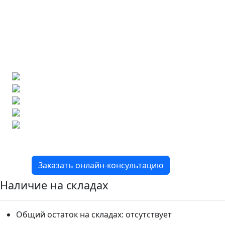
Ищете конкретную плитку?
Позвоните нам и мы поможем ее найти,
либо предложим более выгодные аналоги.
Бесплатный 3D-проект
Демонстрация плитки
по видеозвонку
Подбор аналогов по вашим примерам
Расчет плитки и раскладка
Подбор вариантов под ваш бюджет
8 800 2-501-509
Заказать онлайн-консультацию
Наличие на складах
Общий остаток на складах:
отсутствует